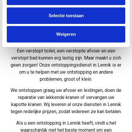
geven over het onderhoud van uw wc, gootsteen,
leidingen, riool of douche.
Selectie toestaan
Het eerste aanspreekpunt voor al uw
Weigeren
verstoppingen
Een verstopt toilet, een verstopte afvoer en een
verstopt bad kunnen erg lastig zijn. Maar maakt u zich
geen zorgen! Onze ontstoppingsdienst in Lennik is er
om u te helpen met uw ontstopping en andere
problemen, groot of klein.
We ontstoppen graag uw afvoer en leidingen, doen de
reparatie van lekkende kranen of vervangen uw
kapotte kranen. Wij leveren al onze diensten in Lennik
tegen redelijke prijzen, zodat iedereen ze kan betalen.
Als u een ontstopping in Lennik heeft, vindt u het
waarschijnlijk niet het beste moment om een