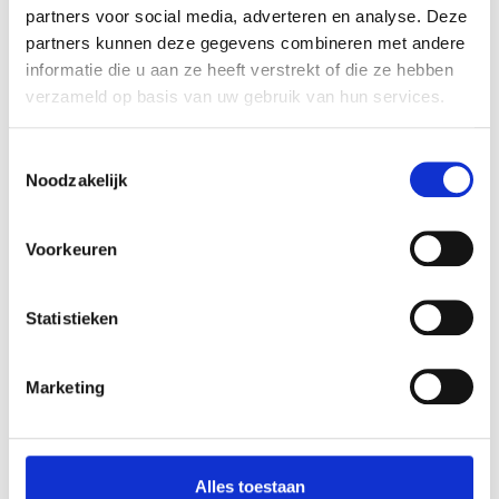
partners voor social media, adverteren en analyse. Deze
partners kunnen deze gegevens combineren met andere
informatie die u aan ze heeft verstrekt of die ze hebben
verzameld op basis van uw gebruik van hun services.
Toestemmingsselectie
Noodzakelijk
Onze rioolspecialist in Lennik komt
Voorkeuren
eraan
Wanneer u een loodgieter in Lennik nodig heeft om
Statistieken
uw verstopte leidingen te ontstoppen, belt u onze
ontstoppingsdienst. Ons team van riolering experts
Marketing
ontstoppen uw leidingen
op een professionele
manier.
We helpen u ook nieuwe rioolproblemen te
Alles toestaan
voorkomen door camera inspectie of door u advies te