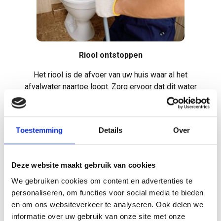
Riool ontstoppen
Het riool is de afvoer van uw huis waar al het
afvalwater naartoe loopt. Zorg ervoor dat dit water
weg kan lopen door regelmatig uw
riolering te laten
schoonmaken
.
Al uw afvoerleidingen worden dag in dag uit
Toestemming
Details
Over
onderworpen aan zeepresten, vet, haren en
huishoudwater. Het is dus niet gek dat er een
verstopt
riool
ontstaat door al dat overlast. Gelukkig is er een
Deze website maakt gebruik van cookies
passende oplossing:
professionele
We gebruiken cookies om content en advertenties te
ontstoppingsdienst in regio Lennik
.
personaliseren, om functies voor social media te bieden
en om ons websiteverkeer te analyseren. Ook delen we
informatie over uw gebruik van onze site met onze