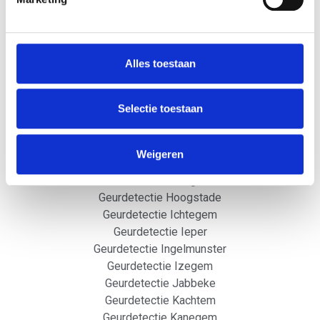
Geurdetectie Geluwe
Geurdetectie Gits
Geurdetectie Gistel
Geurdetectie Goeferdinge
Alles toestaan
Geurdetectie Goor
Geurdetectie Haringe
Selectie toestaan
Geurdetectie Harelbeke
Geurdetectie Heestert
Geurdetectie Hertsberge
Weigeren
Geurdetectie Heule
Geurdetectie Hooglede
Geurdetectie Hoogstade
Geurdetectie Ichtegem
Geurdetectie Ieper
Geurdetectie Ingelmunster
Geurdetectie Izegem
Geurdetectie Jabbeke
Geurdetectie Kachtem
Geurdetectie Kanegem