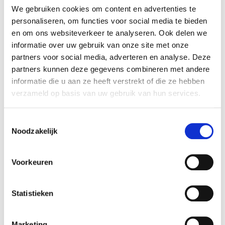
Geurdetectie Beselare
We gebruiken cookies om content en advertenties te
Geurdetectie Beveren
personaliseren, om functies voor social media te bieden
Geurdetectie Blankenberge
en om ons websiteverkeer te analyseren. Ook delen we
Geurdetectie Boezinge
informatie over uw gebruik van onze site met onze
Geurdetectie Bredene
partners voor social media, adverteren en analyse. Deze
Geurdetectie Brugge
partners kunnen deze gegevens combineren met andere
Geurdetectie Bulskamp
informatie die u aan ze heeft verstrekt of die ze hebben
Geurdetectie Damme
verzameld op basis van uw gebruik van hun services.
Geurdetectie De Haan
Geurdetectie De Panne
Toestemmingsselectie
Geurdetectie Deerlijk
Noodzakelijk
Geurdetectie Deftinge
Geurdetectie Dentergem
Geurdetectie Desselgem
Voorkeuren
Geurdetectie Diksmuide
Geurdetectie Dudzele
Statistieken
Geurdetectie Eggewaartskapelle
Geurdetectie Emelgem
Geurdetectie Ettelgem
Marketing