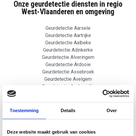
Onze geurdetectie diensten in regio
West-Vlaanderen en omgeving
Geurdetectie Aarsele
Geurdetectie Aartrijke
Geurdetectie Aalbeke
Geurdetectie Adinkerke
Geurdetectie Alveringem
Geurdetectie Ardooie
Geurdetectie Assebroek
Geurdetectie Avelgem
Geurdetectie Avekapelle
Geurdetectie Bavikhove
Geurdetectie Beerst
Geurdetectie Beernem
Toestemming
Details
Over
Geurdetectie Bekegem
Geurdetectie Bellegem
Geurdetectie Beringen
Deze website maakt gebruik van cookies