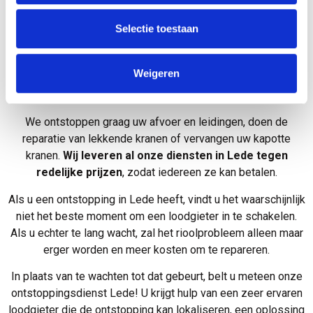
verstoppingen
Selectie toestaan
Een verstopt toilet, een verstopte afvoer en een verstopt bad
kunnen erg lastig zijn. Maar maakt u zich geen zorgen! Onze
Weigeren
ontstoppingsdienst in Lede is er om u te helpen met uw
ontstopping en andere problemen, groot of klein.
We ontstoppen graag uw afvoer en leidingen, doen de
reparatie van lekkende kranen of vervangen uw kapotte
kranen.
Wij leveren al onze diensten in Lede tegen
redelijke prijzen
, zodat iedereen ze kan betalen.
Als u een ontstopping in Lede heeft, vindt u het waarschijnlijk
niet het beste moment om een loodgieter in te schakelen.
Als u echter te lang wacht, zal het rioolprobleem alleen maar
erger worden en meer kosten om te repareren.
In plaats van te wachten tot dat gebeurt, belt u meteen onze
ontstoppingsdienst Lede! U krijgt hulp van een zeer ervaren
loodgieter die de ontstopping kan lokaliseren, een oplossing