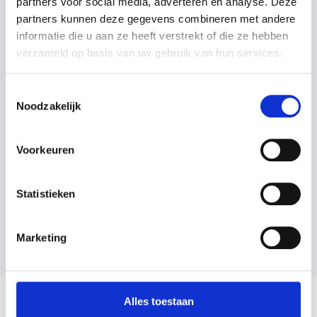
partners voor social media, adverteren en analyse. Deze
zeepresten, vet, haren en huishoudwater. Het is dus niet gek
partners kunnen deze gegevens combineren met andere
dat er een
verstopt riool
ontstaat door al dat overlast.
informatie die u aan ze heeft verstrekt of die ze hebben
Gelukkig is er een passende oplossing:
professionele
verzameld op basis van uw gebruik van hun services.
ontstoppingsdienst in regio Lede
.
Toestemmingsselectie
Noodzakelijk
Meer info
Voorkeuren
Statistieken
Marketing
Alles toestaan
Het eerste aanspreekpunt voor al uw