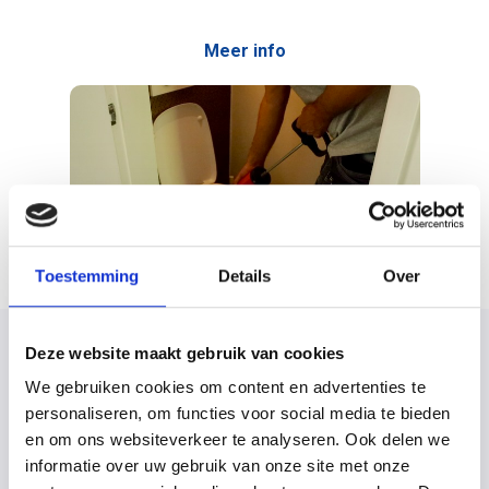
Meer info
Toestemming
Details
Over
Riool ontstoppen
Deze website maakt gebruik van cookies
We gebruiken cookies om content en advertenties te
Het riool is de afvoer van uw huis waar al het afvalwater
personaliseren, om functies voor social media te bieden
naartoe loopt. Zorg ervoor dat dit water weg kan lopen door
en om ons websiteverkeer te analyseren. Ook delen we
regelmatig uw
riolering te laten schoonmaken
.
informatie over uw gebruik van onze site met onze
Al uw afvoerleidingen worden dag in dag uit onderworpen aan