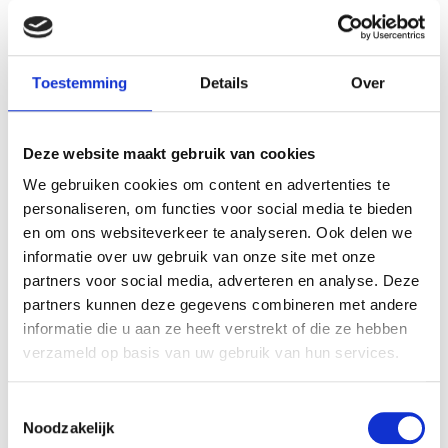
Wanneer er een lokaal probleem is met uw leidingen
of riolering, kan de geur van rioolwater soms elke
kamer in uw huis doordringen. Onze loodgieter in Gent
zal op een professionele manier de bron van de
Toestemming
Details
Over
geurhinder identificeren en deze vervolgens
elimineren.
Deze website maakt gebruik van cookies
Geurhinder toilet
We gebruiken cookies om content en advertenties te
personaliseren, om functies voor social media te bieden
Als u een vreemde rioollucht in uw toilet opmerkt,
en om ons websiteverkeer te analyseren. Ook delen we
kunnen wij de bron van deze geurhinder opsporen en
informatie over uw gebruik van onze site met onze
verwijderen. Soms kan uw wc slecht ruiken. Maar
partners voor social media, adverteren en analyse. Deze
wanneer een rioolgeur uit het toilet blijft opstijgen,
partners kunnen deze gegevens combineren met andere
zelfs na het doorspoelen, is het tijd om
informatie die u aan ze heeft verstrekt of die ze hebben
ontstoppingsdienst
Sobry in Gent te contacteren.
verzameld op basis van uw gebruik van hun services.
Wij kunnen precies vaststellen waar in uw toilet of
Toestemmingsselectie
riolering deze geur vandaan komt. Als we de bron van
Noodzakelijk
de geur niet meteen kunnen vinden, gebruiken we een